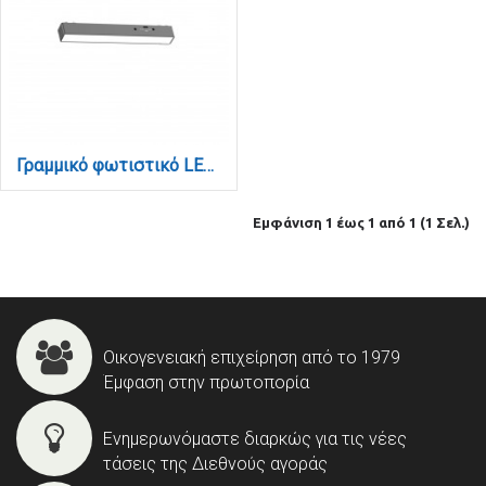
Γραμμικό φωτιστικό LED 7W 3CCT για Ultra Thin ράγα σε μαύρη απόχρωση D:23X2,6X2,4cm (TMU0040-Black)
Εμφάνιση 1 έως 1 από 1 (1 Σελ.)
Οικογενειακή επιχείρηση από το 1979
Έμφαση στην πρωτοπορία
Ενημερωνόμαστε διαρκώς για τις νέες
τάσεις της Διεθνούς αγοράς