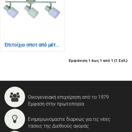
Επιτοίχιο σποτ από μέταλλο σε απόχρωση λευκής πατίνας 3XE14 D:45cm (9079-3Φ-Λευκή Πατίνα)
Εμφάνιση 1 έως 1 από 1 (1 Σελ.)
Οικογενειακή επιχείρηση από το 1979
Έμφαση στην πρωτοπορία
Ενημερωνόμαστε διαρκώς για τις νέες
τάσεις της Διεθνούς αγοράς