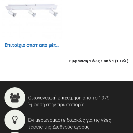
Επιτοίχιο σποτ από μέταλλο σε λευκή απόχρωση 3XGU10 D:32cm (9078-3Φ-Λευκό)
Εμφάνιση 1 έως 1 από 1 (1 Σελ.)
Οικογενειακή επιχείρηση από το 1979
Έμφαση στην πρωτοπορία
Ενημερωνόμαστε διαρκώς για τις νέες
τάσεις της Διεθνούς αγοράς