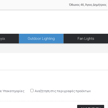
Όθωνος 46, Άγιος Δημήτριος
γοι
Outdoor Lighting
Fan Lights
σε Υποκατηγορίες
Αναζήτηση στις περιγραφές προϊόντων