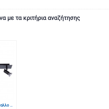
α με τα κριτήρια αναζήτησης
Επιτοίχιο σποτ από μέταλλο σε μαύρη απόχρωση 3XGU10 D:32cm (9078-3Φ-Μαύρο)