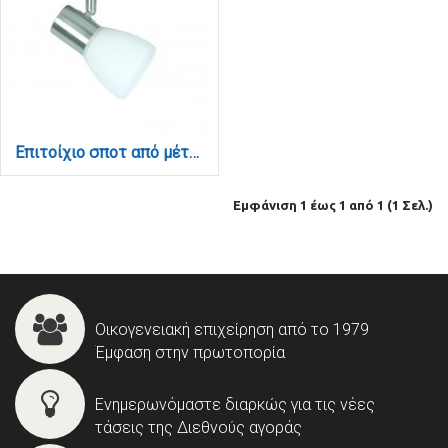
Επιτοίχιο σποτ από μέταλλο σε νίκελ ματ απόχρωση 1XE14 D:8cm (9064-1Φ-Νίκελ Ματ)
Εμφάνιση 1 έως 1 από 1 (1 Σελ.)
Οικογενειακή επιχείρηση από το 1979
Έμφαση στην πρωτοπορία
Ενημερωνόμαστε διαρκώς για τις νέες
τάσεις της Διεθνούς αγοράς