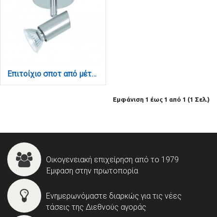
Επιτοίχιο σποτ από μέταλλο σε νίκελ ματ απόχρωση 1XGU10 D:8cm (9075-1Φ-Νίκελ Ματ)
Εμφάνιση 1 έως 1 από 1 (1 Σελ.)
Οικογενειακή επιχείρηση από το 1979
Έμφαση στην πρωτοπορία
Ενημερωνόμαστε διαρκώς για τις νέες
τάσεις της Διεθνούς αγοράς