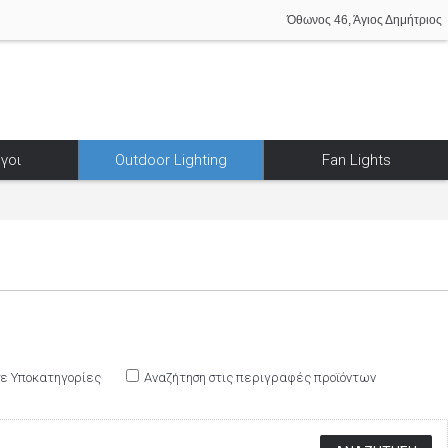
Όθωνος 46, Άγιος Δημήτριος
γοι
Outdoor Lighting
Fan Lights
σε Υποκατηγορίες
Αναζήτηση στις περιγραφές προϊόντων