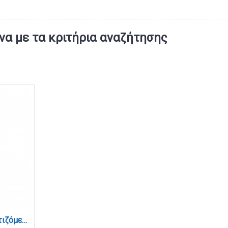
α με τα κριτήρια αναζήτησης
Επιτραπέζιο επαναφορτιζόμενο φωτιστικό 3CCT σε χάλκινη απόχρωση (3033-Copper)