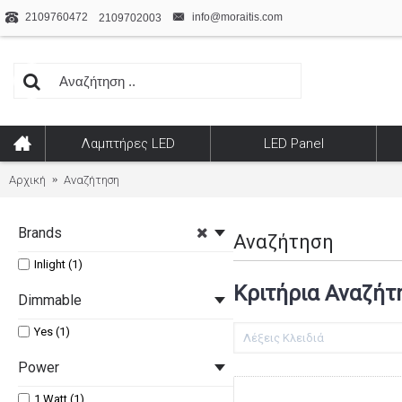
2109760472
info@moraitis.com
2109702003
Λαμπτήρες LED
LED Panel
Αρχική
Αναζήτηση
Brands
Αναζήτηση
Inlight (1)
Κριτήρια Αναζήτ
Dimmable
Yes (1)
Power
1 Watt (1)