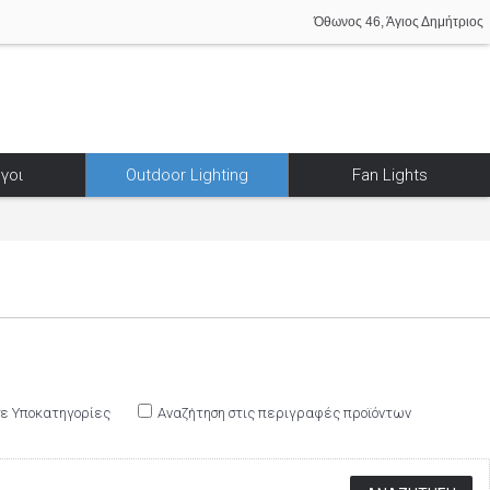
Όθωνος 46, Άγιος Δημήτριος
γοι
Outdoor Lighting
Fan Lights
σε Υποκατηγορίες
Αναζήτηση στις περιγραφές προϊόντων