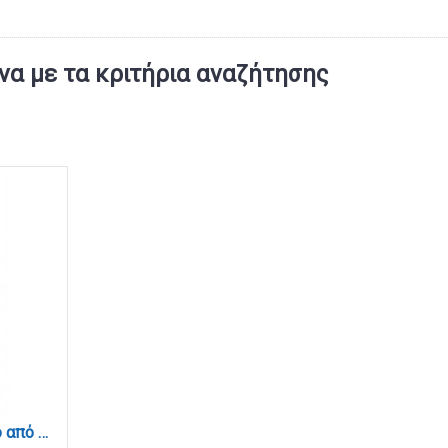
α με τα κριτήρια αναζήτησης
Επιτραπέζιο φωτιστικό από μέταλλο σε μπεζ πατίνα και υφασμάτινο καπέλο 1XE27 D:54cm (3065)