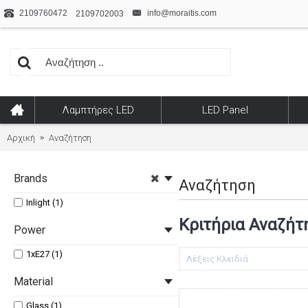
2109760472
info@moraitis.com
2109702003
Λαμπτήρες LED
LED Panel
Αρχική
Αναζήτηση
Brands
Αναζήτηση
Inlight (1)
Κριτήρια Αναζήτ
Power
1xE27 (1)
Material
Glass (1)