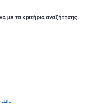
α με τα κριτήρια αναζήτησης
Επιτραπέζιο φωτιστικό LED 18W 3000K από μαύρο μέταλλο και σωλήνα σιλικόνης D:60cm (3010)