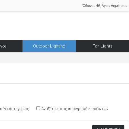
Όθωνος 46, Άγιος Δημήτριος
γοι
Outdoor Lighting
Fan Lights
σε Υποκατηγορίες
Αναζήτηση στις περιγραφές προϊόντων