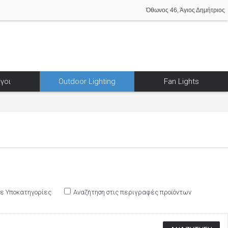
Όθωνος 46, Άγιος Δημήτριος
γοι
Outdoor Lighting
Fan Lights
σε Υποκατηγορίες
Αναζήτηση στις περιγραφές προϊόντων