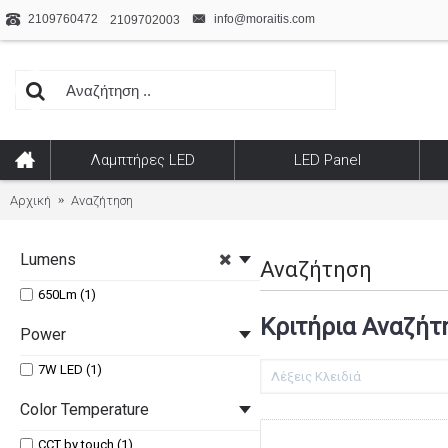
2109760472
info@moraitis.com
2109702003
Λαμπτήρες LED
LED Panel
Αρχική
Αναζήτηση
Lumens
Αναζήτηση
650Lm (1)
Κριτήρια Αναζήτ
Power
7W LED (1)
Color Temperature
CCT by touch (1)