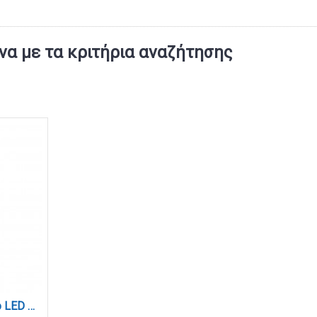
α με τα κριτήρια αναζήτησης
Επιτραπέζιο φωτιστικό LED 7W 3CCT (by touch) σε μαύρο χρώμα D:39cm (3045-BL)