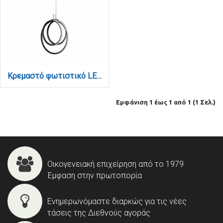
Κρεμαστό φωτιστικό LED 40W 3CCT (by switch on base) σε μαύρο χρώμα D:38cm (6080-BL)
Εμφάνιση 1 έως 1 από 1 (1 Σελ.)
Οικογενειακή επιχείρηση από το 1979
Έμφαση στην πρωτοπορία
Ενημερωνόμαστε διαρκώς για τις νέες
τάσεις της Διεθνούς αγοράς