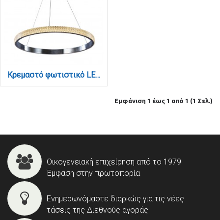
Κρεμαστό φωτιστικό LED 56W 3000K από χρώμιο αλουμίνιο και ακρυλικό D:60cm (6033-B-CH)
Εμφάνιση 1 έως 1 από 1 (1 Σελ.)
Οικογενειακή επιχείρηση από το 1979
Έμφαση στην πρωτοπορία
Ενημερωνόμαστε διαρκώς για τις νέες
τάσεις της Διεθνούς αγοράς