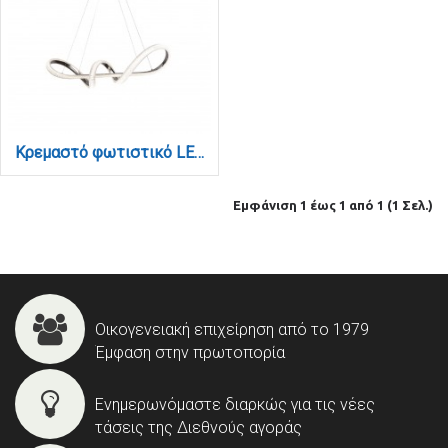
Κρεμαστό φωτιστικό LED 60W 3CCT (by switch on base) σε χρώμιο D:120cm (6099-Chrome)
Εμφάνιση 1 έως 1 από 1 (1 Σελ.)
Οικογενειακή επιχείρηση από το 1979
Έμφαση στην πρωτοπορία
Ενημερωνόμαστε διαρκώς για τις νέες
τάσεις της Διεθνούς αγοράς