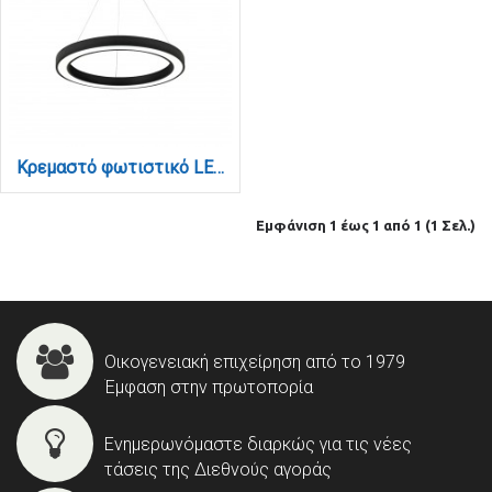
Κρεμαστό φωτιστικό LED 68W 3CCT (by switch on base) σε μαύρη απόχρωση D:60cm (6073-60-BL)
Εμφάνιση 1 έως 1 από 1 (1 Σελ.)
Οικογενειακή επιχείρηση από το 1979
Έμφαση στην πρωτοπορία
Ενημερωνόμαστε διαρκώς για τις νέες
τάσεις της Διεθνούς αγοράς