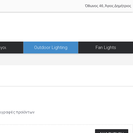
Όθωνος 46, Άγιος Δημήτριος
γοι
Outdoor Lighting
Fan Lights
ριγραφές προϊόντων