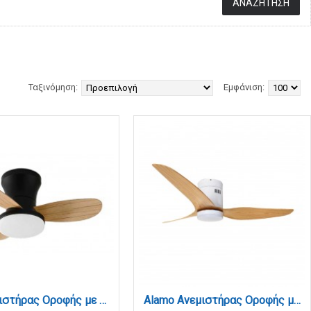
Ταξινόμηση:
Εμφάνιση:
BAY Ανεμιστήρας Οροφής με LED 20W, DC Μοτέρ & Smart App - Μαύρο/Ξύλο (102000920)
Alamo Ανεμιστήρας Οροφής με LED 15W, DC Μοτέρ & Smart App - Λευκό/Ξύλο (102000510)