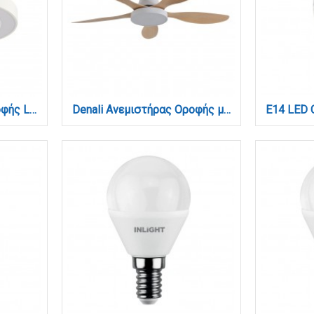
Chilko Ανεμιστήρας Οροφής LED με App Control & 3CCT | Λευκός (101000310)
Denali Ανεμιστήρας Οροφής με LED 24W, DC Μοτέρ & Smart App - Λευκό/Ξύλο (102000710)