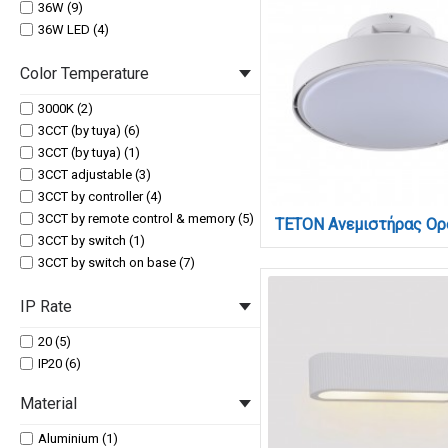
36W (9)
36W LED (4)
3W (2)
Color Temperature
40W LED (4)
44W LED (1)
3000K (2)
48W LED (1)
3CCT (by tuya) (6)
50W LED (1)
3CCT (by tuya) (1)
54W (1)
3CCT adjustable (3)
72W (1)
3CCT by controller (4)
78W LED (1)
3CCT by remote control & memory (5)
7W (1)
3CCT by switch (1)
7W LED (2)
3CCT by switch on base (7)
80W (1)
3CCT by switch on base (1)
96W LED (1)
IP Rate
3cct with controller
A-3W B-6W (1)
(3000K/4000K/6000K) (1)
LED 15W (1)
20 (5)
3cct with controller
LED 20W (3)
IP20 (6)
(3000K/4000K/6000K) (9)
LED 24W (1)
CCT by touch (1)
Material
Aluminium (1)