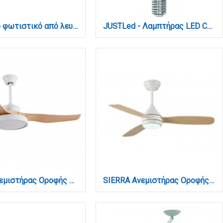
Eπιτοίχιο φωτιστικό από λευκό μέταλλο και γυαλί 1XΕ27 D: 27,3x20cm (43077)
JUSTLed - Λαμπτήρας LED C37, 9W, 6000K, E14, 3,7x10,6cm (B143709013)
Nitinat Ανεμιστήρας Οροφής με LED 25W, DC Μοτέρ & Smart App - Λευκό/Ξύλο (102000210)
SIERRA Ανεμιστήρας Οροφής με LED 20W, DC Μοτέρ & Smart App - Λευκό/Ξύλο (102000810)