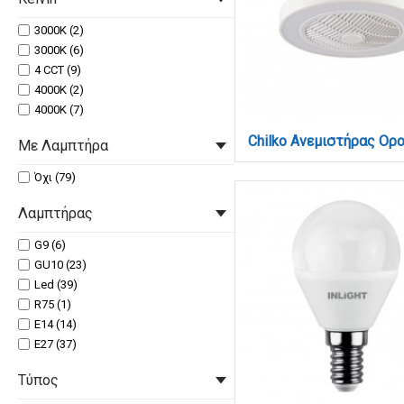
3000K (2)
3000Κ (6)
4 CCT (9)
4000K (2)
4000Κ (7)
Με Λαμπτήρα
Όχι (79)
Λαμπτήρας
G9 (6)
GU10 (23)
Led (39)
R75 (1)
Ε14 (14)
Ε27 (37)
Τύπος