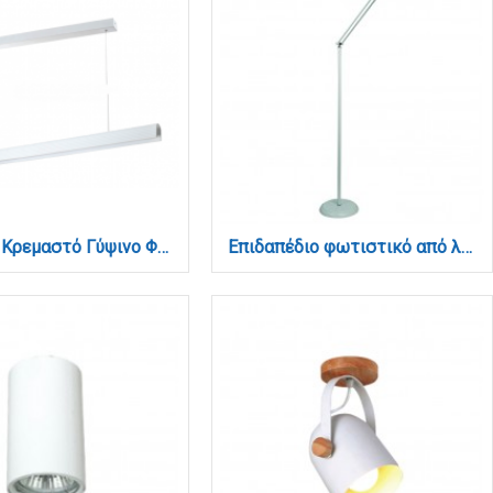
Γραμμικό Κρεμαστό Γύψινο Φωτιστικό LED 36W, 2CCT, Λευκό D:150x8,7cm(6123-White)
Επιδαπέδιο φωτιστικό από λευκό μέταλλο 1XR75 D:187cm (45017-Βαφείου-Λευκό)