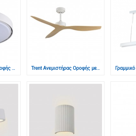
TETON Ανεμιστήρας Οροφής Bladeless Λευκό 56W LED 5900lm 3CCT App Control (101001020)
Trent Ανεμιστήρας Οροφής με DC Μοτέρ 40W - Λευκό & Ξύλο (102000615)