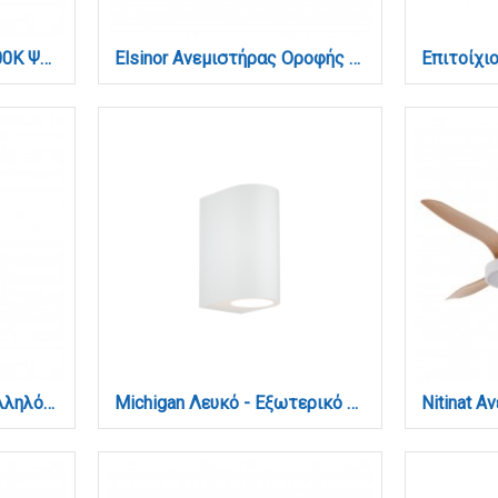
E27 LED G95 13watt 6500K Ψυχρό Λευκό (7.27.15.14.3)
Elsinor Ανεμιστήρας Οροφής με LED 15W, DC Μοτέρ & Smart App - Λευκό/Ξύλο (102000410)
LED Panel 48watt Παραλληλόγραμμο 4000Κ Φυσικό Λευκό D:120cmX30cm (2.50.01.2)
Michigan Λευκό - Εξωτερικό Φωτιστικό Τοίχου Up & Down IP54 (80200124)