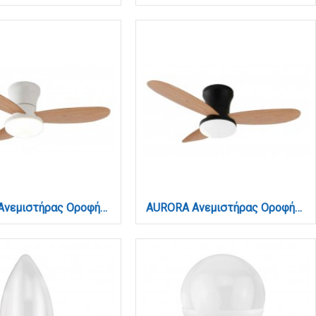
AURORA Ανεμιστήρας Οροφής με LED 20W, DC Μοτέρ & Smart App - Λευκό/Ξύλο (102001010)
AURORA Ανεμιστήρας Οροφής με LED 20W, DC Μοτέρ & Smart App - Μαύρο/Ξύλο (102001020)