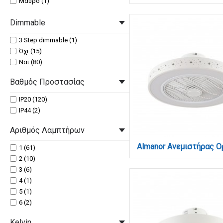
Μαύρο (1)
Μαύρο, Λευκό (4)
Dimmable
Νίκελ Ματ (1)
Πολύχρωμο (5)
3 Step dimmable (1)
Χρυσαφί, Λευκό (4)
Όχι (15)
Χρώμιο (6)
Ναι (80)
Βαθμός Προστασίας
IP20 (120)
IP44 (2)
Αριθμός Λαμπτήρων
1 (61)
2 (10)
3 (6)
4 (1)
5 (1)
6 (2)
Kelvin