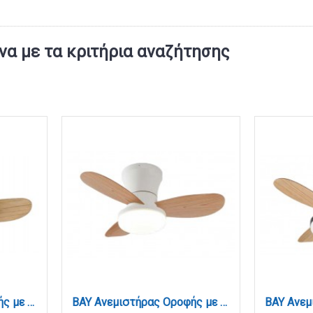
α με τα κριτήρια αναζήτησης
BAY Ανεμιστήρας Οροφής με LED 20W, DC Μοτέρ & Smart App - Γκρι / Ξύλο (102000930)
BAY Ανεμιστήρας Οροφής με LED 20W, DC Μοτέρ & Smart App - Λευκό/Ξύλο (102000910)