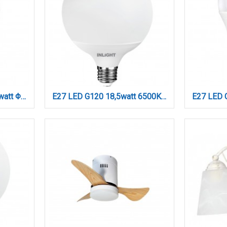
E27 LED Filament G45 5watt Φυσικό Λευκό (7.27.05.13.2)
E27 LED G120 18,5watt 6500K Ψυχρό Λευκό (7.27.18.14.3)