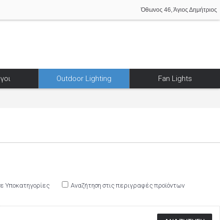
Όθωνος 46, Άγιος Δημήτριος
γοι
Outdoor Lighting
Fan Lights
σε Υποκατηγορίες
Αναζήτηση στις περιγραφές προϊόντων