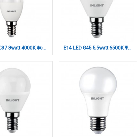
E14 LED C37 8watt 4000Κ Φυσικό Λευκό (7.14.08.13.2)
E14 LED G45 5,5watt 6500K Ψυχρό Λευκό (7.14.05.14.3)