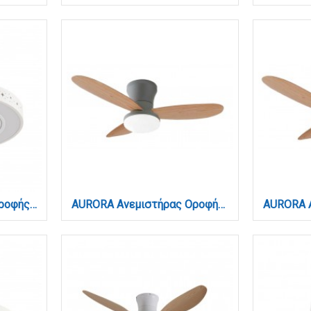
Almanor Ανεμιστήρας Οροφής LED με App Control & 3CCT | Λευκός (101000410)
AURORA Ανεμιστήρας Οροφής με LED 20W, DC Μοτέρ & Smart App - Γκρι/Ξύλο (102001030)