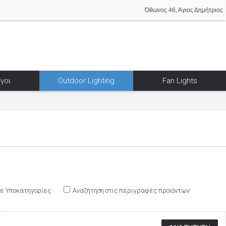
Όθωνος 46, Άγιος Δημήτριος
γοι
Outdoor Lighting
Fan Lights
σε Υποκατηγορίες
Αναζήτηση στις περιγραφές προϊόντων