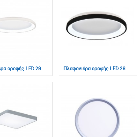
Πλαφονιέρα οροφής LED 28W 3CCT από λευκό μέταλλο και ακρυλικό D:60x5cm (42044-B-White)
Πλαφονιέρα οροφής LED 28W 3CCT από μαύρο μέταλλο και ακρυλικό D:40x5cm (42044-C-Black)