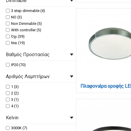
Dimmable
Χρυσαφί (4)
Χρυσαφί, Διάφανο (1)
3 step dimmable (4)
Χρυσαφί, Λευκό (3)
NO (3)
Χρώμιο (7)
Non Dimmable (5)
Χρώμιο, Διάφανο (1)
With controller (5)
Χρώμιο, Λευκό (1)
Όχι (39)
Ναι (19)
Βαθμός Προστασίας
IP20 (70)
Αριθμός Λαμπτήρων
1 (3)
2 (2)
3 (1)
4 (1)
Kelvin
3000Κ (7)