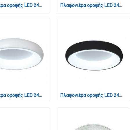
Πλαφονιέρα οροφής LED 24W 3CCT (by switch on base) από σχοινί και ακρυλικό D:33cm (42039-C)
Πλαφονιέρα οροφής LED 24W 3CCT (by switch on base) σε ασημί απόχρωση D:30x2,5cm (42036-D-Silver)
Πλαφονιέρα οροφής LED 24W 3CCT (by tuya) από λευκό ακρυλικό D:40cm (42020-B-White)
Πλαφονιέρα οροφής LED 24W 3CCT (by tuya) από μαύρο και λευκό ακρυλικό D:40cm (42020-B-Black)