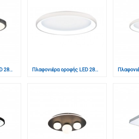
Πλαφονιέρα οροφής LED 28W 3CCT (by switch on base) από μαύρο μέταλλο και ακρυλικό D:40cm (42035-C-Black)
Πλαφονιέρα οροφής LED 28W 3CCT από λευκό μέταλλο και ακρυλικό D:50x5cm (42044-C-White)