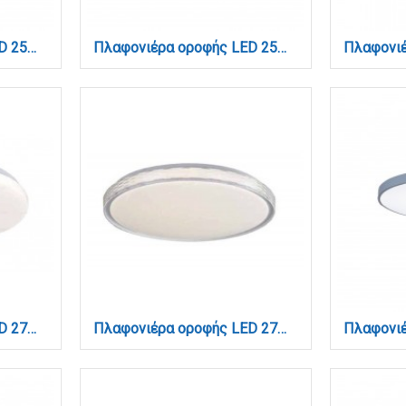
Πλαφονιέρα οροφής LED 25W 3CCT από λευκό μέταλλο και ακρυλικό D:61,5x5cm (42043-White)
Πλαφονιέρα οροφής LED 25W 3CCT από μαύρο μέταλλο και ακρυλικό D:61,5x5cm (42043-Black)
Πλαφονιέρα οροφής LED 27W 4cct από λευκό ακρυλικό D:40cm (42050-B-Λευκό)
Πλαφονιέρα οροφής LED 27W 4cct από λευκό ακρυλικό D:50cm (42051-B)