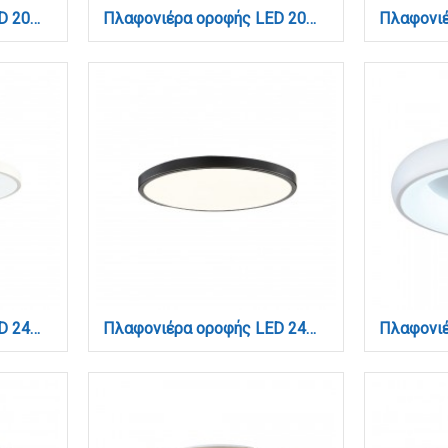
Πλαφονιέρα οροφής LED 20W 3CCT (by switch on base) από μαύρο μέταλλο και ακρυλικό D:30cm (42035-D-Black)
Πλαφονιέρα οροφής LED 20W 3CCT από λευκό και ασημί ακρυλικό D:32cm (42016-C)
Πλαφονιέρα οροφής LED 24W 3CCT (by switch on base) σε λευκή απόχρωση D:30x2,5cm (42036-D-White)
Πλαφονιέρα οροφής LED 24W 3CCT (by switch on base) σε μαύρη απόχρωση D:30x2,5cm (42036-D-Black)