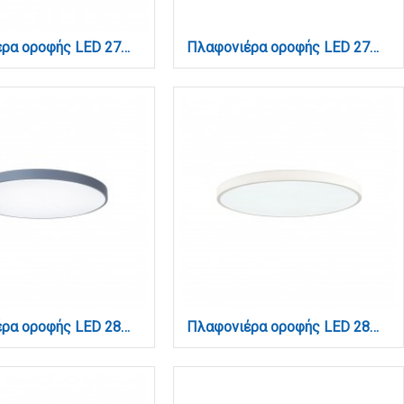
Πλαφονιέρα οροφής LED 27W 3CCT (by tuya) από λευκό και ασημί ακρυλικό D:40cm (42016-B)
Πλαφονιέρα οροφής LED 27W 4cct από λευκό ακρυλικό D:40cm (42048-B)
Πλαφονιέρα οροφής LED 28W 3CCT (by switch on base) από γκρι μέταλλο και ακρυλικό D:40cm (42035-C-Gray)
Πλαφονιέρα οροφής LED 28W 3CCT (by switch on base) από λεύκο μέταλλο και ακρυλικό D:40cm (42035-C-White )