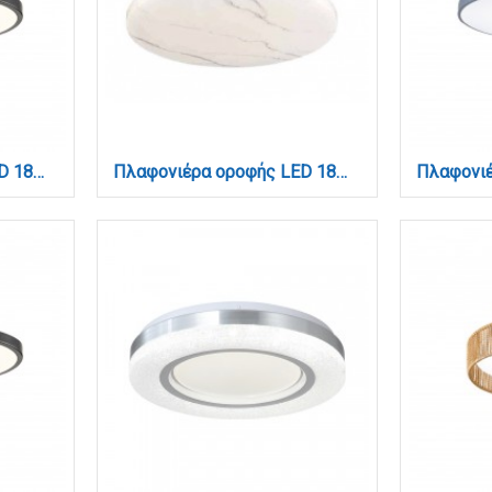
Πλαφονιέρα οροφής LED 18W 3CCT (by switch on base) σε μαύρη απόχρωση D:23x2,5cm (42036-E-Black)
Πλαφονιέρα οροφής LED 18W 4cct από λευκό ακρυλικό D:30cm (42050-C-Λευκό)