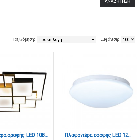
Ταξινόμηση:
Εμφάνιση:
Πλαφονιέρα οροφής LED 108W 3CCT σε μαύρη και χρυσαφί απόχρωση D:70cm (6047)
Πλαφονιέρα οροφής LED 12W 3000K από ακρυλικό και μεταλλική βάση D:25cm (42015)