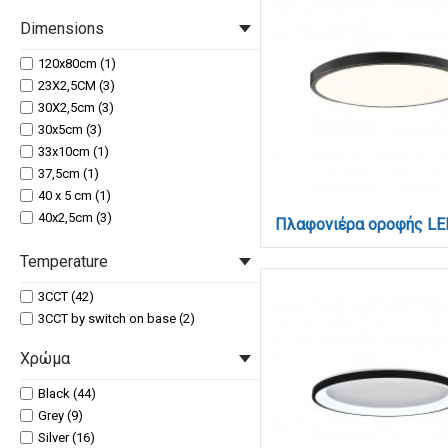
80W (1)
Dimensions
90W (1)
96W LED (3)
120x80cm (1)
23X2,5CM (3)
30X2,5cm (3)
30x5cm (3)
33x10cm (1)
37,5cm (1)
40 x 5 cm (1)
40x2,5cm (3)
40x5cm (3)
Temperature
43x10cm (1)
45x8cm (3)
3CCT (42)
48x9cm (3)
3CCT by switch on base (2)
50X2,5cm (3)
50cm (1)
Χρώμα
50x12cm (1)
50x50cm (8)
Black (44)
50x9,5cm (1)
Grey (9)
52x9cm (3)
Silver (16)