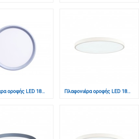
Πλαφονιέρα οροφής LED 18W 3CCT (by switch on base) σε ασημί απόχρωση D:23x2,5cm (42036-E-Silver)
Πλαφονιέρα οροφής LED 18W 3CCT (by switch on base) σε λευκή απόχρωση D:23x2,5cm (42036-E-White)