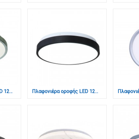
Πλαφονιέρα οροφής LED 12W 3CCT από ασημί ματ ακρυλικό D:30cm (42159-Γ-Ασημί Ματ)
Πλαφονιέρα οροφής LED 12W 4000K από ακρυλικό και μεταλλική βάση D:25cm (42014)