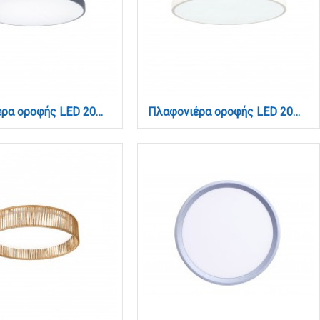
Πλαφονιέρα οροφής LED 20W 3CCT (by switch on base) από γκρι μέταλλο και ακρυλικό D:30cm (42035-D-Gray)
Πλαφονιέρα οροφής LED 20W 3CCT (by switch on base) από λευκό μέταλλο και ακρυλικό D:30cm (42035-D-White)