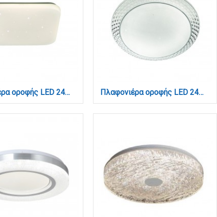
Πλαφονιέρα οροφής LED 24W 4000K από λευκό ακρυλικό D:34cm (42163-Γ-Λευκό)
Πλαφονιέρα οροφής LED 24W 4000K από λευκό ακρυλικό D:40cm (42164-Β-Λευκό)