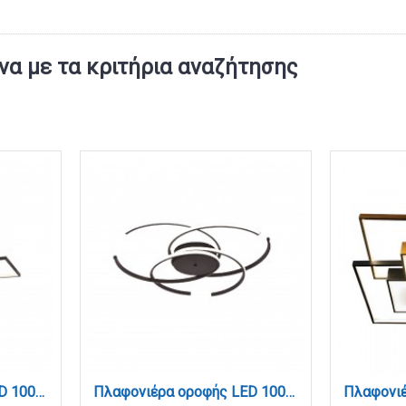
α με τα κριτήρια αναζήτησης
Πλαφονιέρα οροφής LED 100W 3CCT σε μαύρη απόχρωση D:120x80cm (6108)
Πλαφονιέρα οροφής LED 100W 3CCT σε μαύρη απόχρωση D:95cm (6111-A)