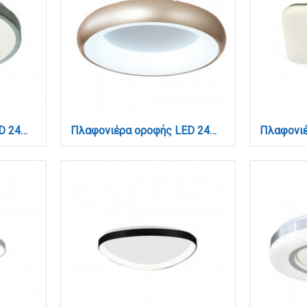
Πλαφονιέρα οροφής LED 24W 3CCT από ασημί ματ ακρυλικό D:40cm (42159-Β-Ασημί Ματ)
Πλαφονιέρα οροφής LED 24W 3CCT από χρυσαφί και λευκό ακρυλικό D:40cm (42021-B-Golden)