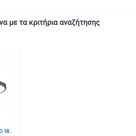
α με τα κριτήρια αναζήτησης
Πλαφονιέρα οροφής LED 18W 3CCT (by switch on base) σε μαύρη απόχρωση D:23x2,5cm (42036-E-Black)