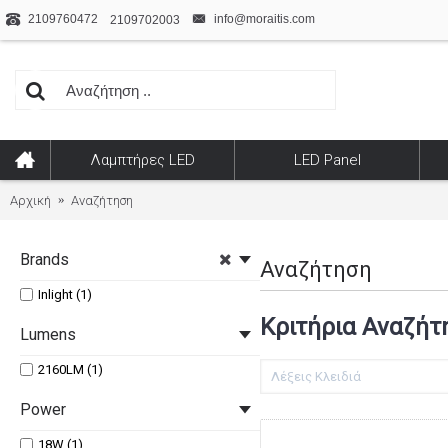
2109760472
info@moraitis.com
2109702003
Λαμπτήρες LED
LED Panel
Αρχική
Αναζήτηση
Brands
Αναζήτηση
Inlight (1)
Κριτήρια Αναζήτ
Lumens
2160LM (1)
Power
18W (1)