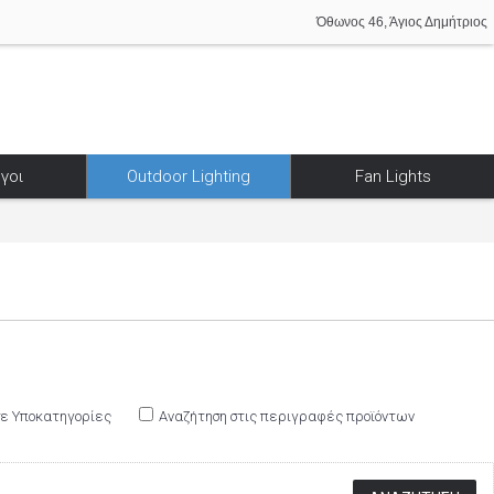
Όθωνος 46, Άγιος Δημήτριος
γοι
Outdoor Lighting
Fan Lights
σε Υποκατηγορίες
Αναζήτηση στις περιγραφές προϊόντων