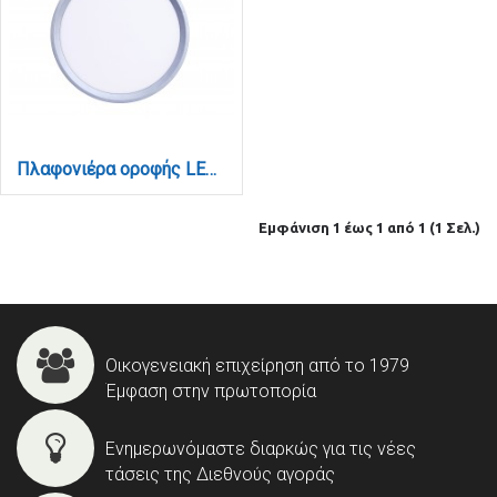
Πλαφονιέρα οροφής LED 24W 3CCT (by switch on base) σε ασημί απόχρωση D:30x2,5cm (42036-D-Silver)
Εμφάνιση 1 έως 1 από 1 (1 Σελ.)
Οικογενειακή επιχείρηση από το 1979
Έμφαση στην πρωτοπορία
Ενημερωνόμαστε διαρκώς για τις νέες
τάσεις της Διεθνούς αγοράς