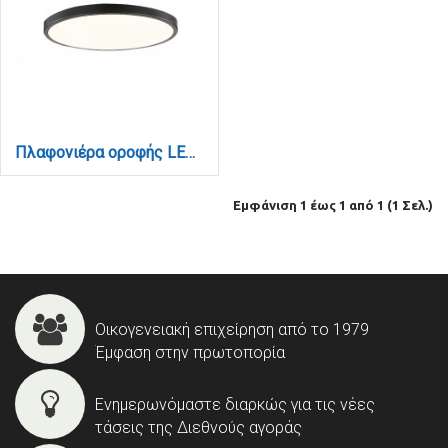
Πλαφονιέρα οροφής LED 24W 3CCT (by switch on base) σε μαύρη απόχρωση D:30x2,5cm (42036-D-Black)
Εμφάνιση 1 έως 1 από 1 (1 Σελ.)
Οικογενειακή επιχείρηση από το 1979
Έμφαση στην πρωτοπορία
Ενημερωνόμαστε διαρκώς για τις νέες
τάσεις της Διεθνούς αγοράς