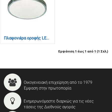
Πλαφονιέρα οροφής LED 24W 3CCT από ασημί ματ ακρυλικό D:40cm (42159-Β-Ασημί Ματ)
Εμφάνιση 1 έως 1 από 1 (1 Σελ.)
Οικογενειακή επιχείρηση από το 1979
Έμφαση στην πρωτοπορία
Ενημερωνόμαστε διαρκώς για τις νέες
τάσεις της Διεθνούς αγοράς