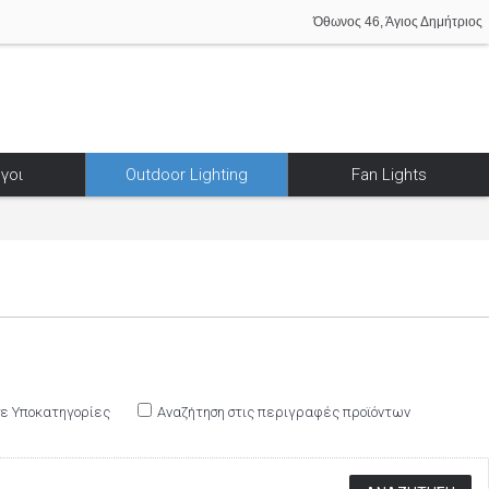
Όθωνος 46, Άγιος Δημήτριος
γοι
Outdoor Lighting
Fan Lights
σε Υποκατηγορίες
Αναζήτηση στις περιγραφές προϊόντων