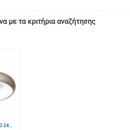
α με τα κριτήρια αναζήτησης
Πλαφονιέρα οροφής LED 24W 3CCT από χρυσαφί και λευκό ακρυλικό D:40cm (42021-B-Golden)