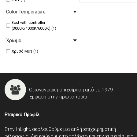
Color Temperature
3cct with controller
(3000K/4000K/6000K) (1)
Χρώμα
Χρυσό Ματ (1)
Οικογενειακή επιχείρηση από το 1979
Έμφαση στην πρωτοπορία
Εταιρικό Προφίλ
Στην InLight, ακολουθούμε μια απλή επιχειρηματική
φιλοσοφία. Αφιερώνουμε το ταλέντο και την εμπειρία μας