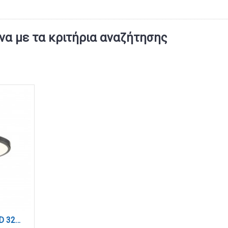
α με τα κριτήρια αναζήτησης
Πλαφονιέρα οροφής LED 32W 3CCT (by switch on base) σε μαύρη απόχρωση D:40x2,5cm (42036-C-Black)