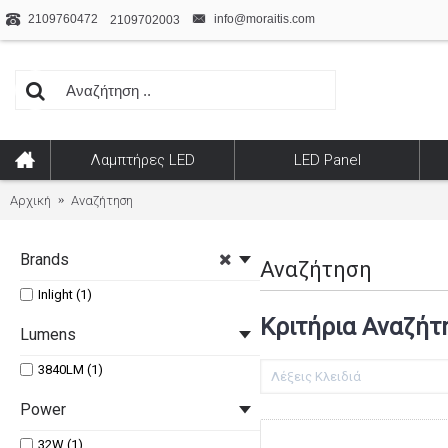
2109760472
info@moraitis.com
2109702003
Λαμπτήρες LED
LED Panel
Αρχική
Αναζήτηση
Brands
Αναζήτηση
Inlight (1)
Κριτήρια Αναζήτ
Lumens
3840LM (1)
Power
32W (1)