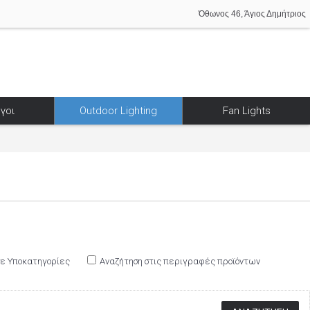
Όθωνος 46, Άγιος Δημήτριος
γοι
Outdoor Lighting
Fan Lights
σε Υποκατηγορίες
Αναζήτηση στις περιγραφές προϊόντων