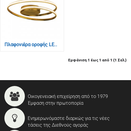
Πλαφονιέρα οροφής LED 36W 3CCT από αλουμίνιο σε χρυσαφί απόχρωση D:55cm (42028-GL)
Εμφάνιση 1 έως 1 από 1 (1 Σελ.)
Οικογενειακή επιχείρηση από το 1979
Έμφαση στην πρωτοπορία
Ενημερωνόμαστε διαρκώς για τις νέες
τάσεις της Διεθνούς αγοράς