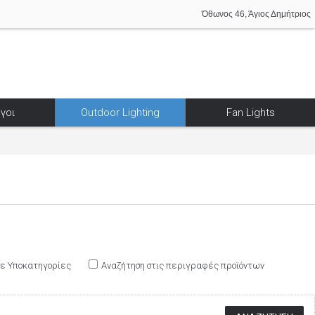
Όθωνος 46, Άγιος Δημήτριος
γοι
Outdoor Lighting
Fan Lights
σε Υποκατηγορίες
Αναζήτηση στις περιγραφές προϊόντων