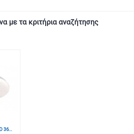
α με τα κριτήρια αναζήτησης
Πλαφονιέρα οροφής LED 36W 4cct από λευκό ακρυλικό D:50cm (42050-Α-Λευκό)