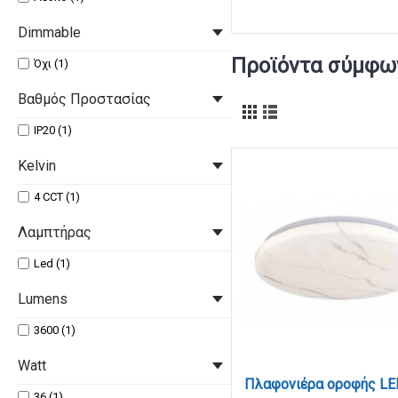
Dimmable
Προϊόντα σύμφων
Όχι (1)
Βαθμός Προστασίας
IP20 (1)
Kelvin
4 CCT (1)
Λαμπτήρας
Led (1)
Lumens
3600 (1)
Watt
36 (1)