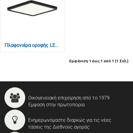
Πλαφονιέρα οροφής LED 40W 3CCT (by switch on base) από μαύρο μέταλλο D:50cm (42045-Black)
Εμφάνιση 1 έως 1 από 1 (1 Σελ.)
Οικογενειακή επιχείρηση από το 1979
Έμφαση στην πρωτοπορία
Ενημερωνόμαστε διαρκώς για τις νέες
τάσεις της Διεθνούς αγοράς