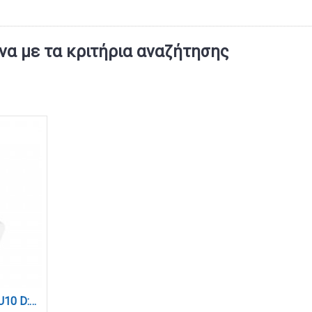
α με τα κριτήρια αναζήτησης
Σποτ Ράγας Λευκό 1XGU10 D:8cmX14cm (T00700-WH)