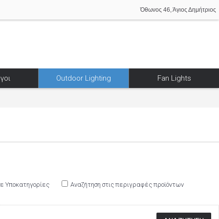
Όθωνος 46, Άγιος Δημήτριος
γοι
Outdoor Lighting
Fan Lights
σε Υποκατηγορίες
Αναζήτηση στις περιγραφές προϊόντων