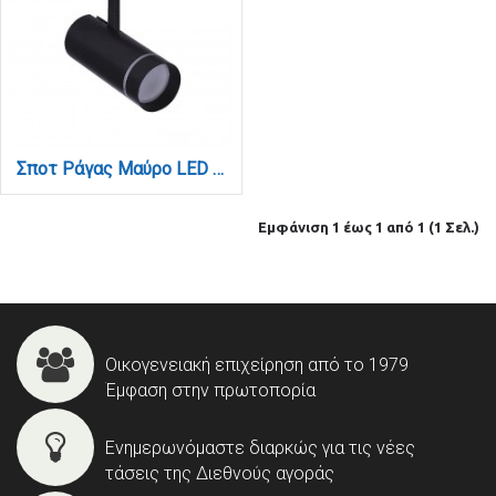
Σποτ Ράγας Μαύρο LED 20W 4000K D:7cmX17cm (T00402-BL)
Εμφάνιση 1 έως 1 από 1 (1 Σελ.)
Οικογενειακή επιχείρηση από το 1979
Έμφαση στην πρωτοπορία
Ενημερωνόμαστε διαρκώς για τις νέες
τάσεις της Διεθνούς αγοράς