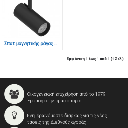
Σποτ μαγνητικής ράγας LED 10W 4000K σε μαύρη απόχρωση D:14,5cmX14,5cm (T01902-BL)
Εμφάνιση 1 έως 1 από 1 (1 Σελ.)
Οικογενειακή επιχείρηση από το 1979
Έμφαση στην πρωτοπορία
Ενημερωνόμαστε διαρκώς για τις νέες
τάσεις της Διεθνούς αγοράς