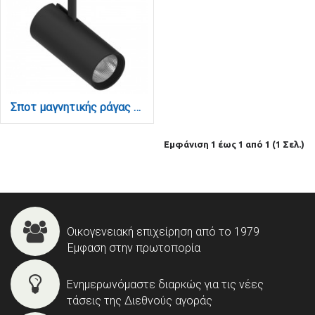
Σποτ μαγνητικής ράγας LED 35W 4000K σε μαύρη απόχρωση D:22cmX16,7cm (T05602-BL)
Εμφάνιση 1 έως 1 από 1 (1 Σελ.)
Οικογενειακή επιχείρηση από το 1979
Έμφαση στην πρωτοπορία
Ενημερωνόμαστε διαρκώς για τις νέες
τάσεις της Διεθνούς αγοράς