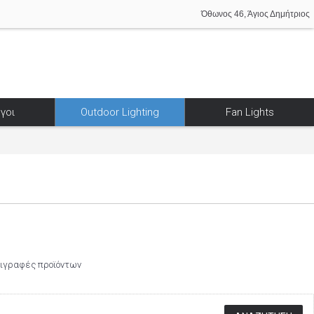
Όθωνος 46, Άγιος Δημήτριος
γοι
Outdoor Lighting
Fan Lights
ριγραφές προϊόντων