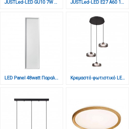
JUSTLed-LED GU10 7W 4000K Φυσικό 3 Step Dimming (B100007032)
JUSTLed-LED Ε27 A60 10W 4000K Φυσικό 3 Step Dimming (B276010022)
LED Panel 48watt Παραλληλόγραμμο 4000Κ Φυσικό Λευκό D:120cmX30cm (2.50.01.2)
Κρεμαστό φωτιστικό LED απο μαύρο μέταλλο και φιμέ γυαλί, 35x200cm, 3CCT (Θερμό- Φυσικό- Ψυχρό Φως), Φωτεινότητα 3960LMκαι 3x12W (4075-3-Black/Smoky)