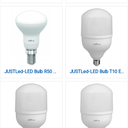
JUSTLed-LED Bulb R50 E14W 4000K Φυσικό (B145007012)
JUSTLed-LED Bulb T10 E27 30W 3000K Φυσικό (B271030012)