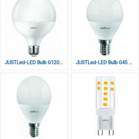
JUSTLed-LED Bulb G120 E27 20W 4000K Φυσικό (B271220012)
JUSTLed-LED Bulb G45 E14 6W 4000K Φυσικό (B144506012)