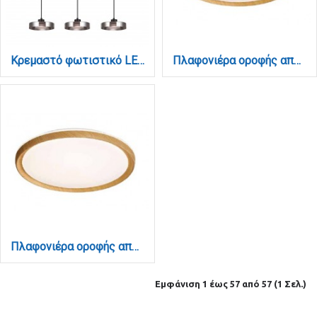
Κρεμαστό φωτιστικό LED απο μαύρο μέταλλο και φιμέ γυαλί, 70x200cm, 3CCT (Θερμό- Φυσικό- Ψυχρό Φως), Φωτεινότητα 3960LMκαι 3x12W (4075-3R-Black/Smoky)
Πλαφονιέρα οροφής από ξύλο, 27W 4CCT αλουμίνιο (42052-B)
Πλαφονιέρα οροφής από φυσικό ξύλο, 36W 4CCT αλουμίνιο (42052-A)
Εμφάνιση 1 έως 57 από 57 (1 Σελ.)