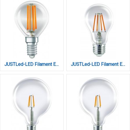
JUSTLed-LED Filament Ε14 G45 6W 4000K Φυσικό (B144506102)
JUSTLed-LED Filament Ε27 A60 5W 4000K Φυσικό (B276005102)