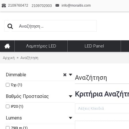
2109760472
info@moraitis.com
2109702003
Λαμπτήρες LED
LED Panel
Αρχική
Αναζήτηση
Dimmable
Αναζήτηση
Όχι (1)
Κριτήρια Αναζήτ
Βαθμός Προστασίας
IP20 (1)
Lumens
790Lm (1)