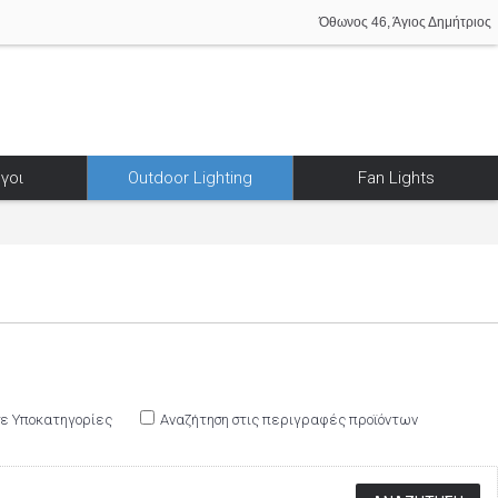
Όθωνος 46, Άγιος Δημήτριος
γοι
Outdoor Lighting
Fan Lights
σε Υποκατηγορίες
Αναζήτηση στις περιγραφές προϊόντων