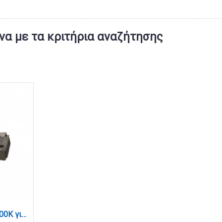
α με τα κριτήρια αναζήτησης
Φωτιστικό LED 12W 3000K για μαγνητική ράγα σε μαύρη απόχρωση D:22cmX10,5cm (T01601-BL)