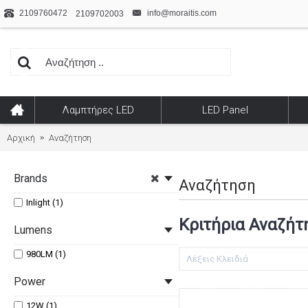
2109760472
info@moraitis.com
2109702003
Λαμπτήρες LED
LED Panel
Αρχική
Αναζήτηση
Brands
Αναζήτηση
Inlight (1)
Κριτήρια Αναζήτ
Lumens
980LM (1)
Power
12W (1)