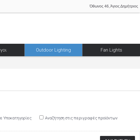
Όθωνος 46, Άγιος Δημήτριος
γοι
Outdoor Lighting
Fan Lights
σε Υποκατηγορίες
Αναζήτηση στις περιγραφές προϊόντων