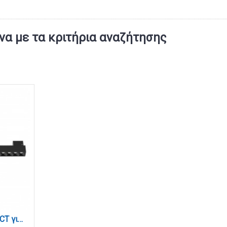
α με τα κριτήρια αναζήτησης
Φωτιστικό LED 12W 3CCT για μαγνητική ράγα σε μαύρη απόχρωση D:22X2,4X4,3cm (TM0050-Black)