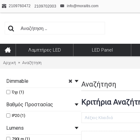
2109760472
info@moraitis.com
2109702003
Λαμπτήρες LED
LED Panel
Αρχική
Αναζήτηση
Dimmable
Αναζήτηση
Όχι (1)
Κριτήρια Αναζήτ
Βαθμός Προστασίας
IP20 (1)
Lumens
790Lm (1)