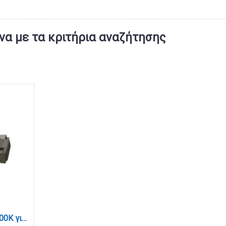
α με τα κριτήρια αναζήτησης
Φωτιστικό LED 12W 4000K για μαγνητική ράγα σε μαύρη απόχρωση D:22cmX10,5cm (T01602-BL)