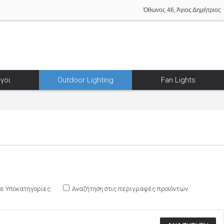
Όθωνος 46, Άγιος Δημήτριος
γοι
Outdoor Lighting
Fan Lights
σε Υποκατηγορίες
Αναζήτηση στις περιγραφές προϊόντων