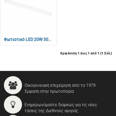
Φωτιστικό LED 20W 3000K για Ultra-Thin μαγνητική ράγα σε λευκή απόχρωση D:61,5cmX2,4cm (T03101-WH)
Εμφάνιση 1 έως 1 από 1 (1 Σελ.)
Οικογενειακή επιχείρηση από το 1979
Έμφαση στην πρωτοπορία
Ενημερωνόμαστε διαρκώς για τις νέες
τάσεις της Διεθνούς αγοράς