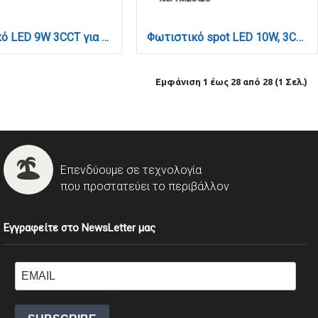
Φωτιστικό LED 9W 3CCT για Ultra-Thin μαγνητική ράγα σε μαύρη απόχρωση D:4,4X16cm (TMU0130-Black)
Φωτιστικό spot LED 10W, 3CCT, 24° για μαγνητική ράγα 220V, σε μαύρη απόχρωση D:4,5x10cm (TM20120)
Εμφάνιση 1 έως 28 από 28 (1 Σελ.)
Επενδύουμε σε τεχνολογία
που προστατεύει το περιβάλλον
Εγγραφείτε στο NewsLetter μας