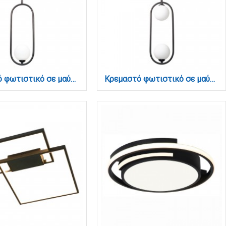
Κρεμαστό φωτιστικό σε μαύρη απόχρωση και λευκή οπαλίνα 1XG9 D:40cm (4021-BL)
Κρεμαστό φωτιστικό σε μαύρη απόχρωση και λευκή οπαλίνα 2XG9 D:40cm (4023-BL)