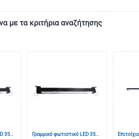
α με τα κριτήρια αναζήτησης
Γραμμικό φωτιστικό LED 35W 3000K για μονοφασική ράγα σε μαύρη απόχρωση D:47,5cmX3,3cm (T02701-BL)
Γραμμικό φωτιστικό LED 35W 4000K για μονοφασική ράγα σε μαύρη απόχρωση D:47,5cmX3,3cm (T02702-BL)