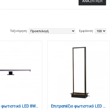
Ταξινόμηση:
Εμφάνιση:
Επιτοίχιο φωτιστικό LED 8W 4000K από πλαστικό σε μαύρη απόχρωση D:40cm (1047-Β)
Επιτραπέζιο φωτιστικό LED 16W 3000K από αλουμίνιο σε μαύρη απόχρωση D:40cm (3020)