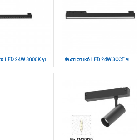
Φωτιστικό LED 24W 3000K για μαγνητική ράγα σε μαύρη απόχρωση D:43,6cmX4,3cm (T01501-BL)
Φωτιστικό LED 24W 3CCT για μαγνητική ράγα σε μαύρη απόχρωση D:43,5X2,2X4,3cm (TM0020-Black)