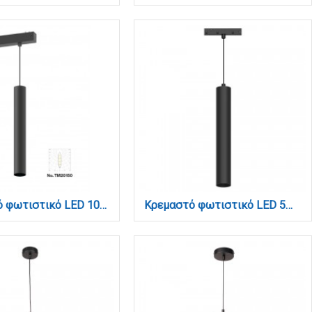
Κρεμαστό φωτιστικό LED 10W, 3CCT, 24°, για μαγνητική ράγα 220V σε μαύρη απόχρωση D:4x30cm (TM20150)
Κρεμαστό φωτιστικό LED 5W 3000K για μαγνητική ράγα σε μαύρη απόχρωση D:4,5cmX30cm (T02301-BL)