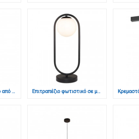
Επιτραπέζιο φωτιστικό από μέταλλο σε μαύρή απόχρωση και υφασμάτινο καπέλο 24W 3000K D:40cm (3050-Black)
Επιτραπέζιο φωτιστικό σε μαύρη απόχρωση και λευκή οπαλίνα 1XG9 D:40cm (3016-BL)