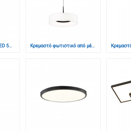
Κρεμαστό φωτιστικό LED 5W 4000K για μαγνητική ράγα σε μαύρη απόχρωση D:4,5cmX30cm (T02302-BL)
Κρεμαστό φωτιστικό από μέταλλο σε μαύρή απόχρωση και υφασμάτινο καπέλο 32W 3000K D:40cm (4055-Black)