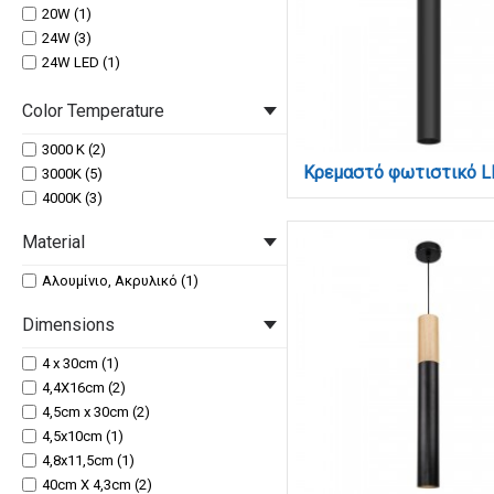
20W (1)
24W (3)
24W LED (1)
32W (1)
Color Temperature
35W LED (2)
38W LED (1)
3000 K (2)
5W LED (2)
3000K (5)
9W (1)
4000K (3)
Material
Αλουμίνιο, Ακρυλικό (1)
Dimensions
4 x 30cm (1)
4,4X16cm (2)
4,5cm x 30cm (2)
4,5x10cm (1)
4,8x11,5cm (1)
40cm X 4,3cm (2)