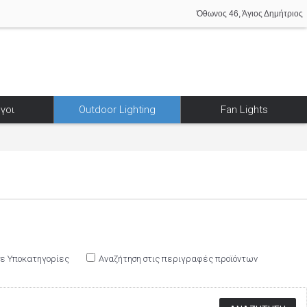
Όθωνος 46, Άγιος Δημήτριος
γοι
Outdoor Lighting
Fan Lights
σε Υποκατηγορίες
Αναζήτηση στις περιγραφές προϊόντων