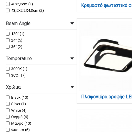
40x2,5cm (1)
43,5X2,2X4,3cm (2)
43,6 cm X 4,3cm (1)
Beam Angle
43,6cm X 4,3cm (1)
45x2,6x4.8cm (1)
120° (1)
47,5cm X 3,3cm (2)
24° (5)
36° (2)
Temperature
3000K (1)
3CCT (7)
Χρώμα
Black (10)
Silver (1)
White (4)
Θερμό (6)
Μαύρο (10)
Φυσικό (6)