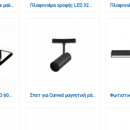
Κρεμαστό φωτιστικό σε μαύρη απόχρωση και ξύλο 1XGU10 D:40cm (4017-BL)
Πλαφονιέρα οροφής LED 32W 3CCT (by switch on base) σε μαύρη απόχρωση D:40x2,5cm (42036-C-Black)
Πλαφονιέρα οροφής LED 60W 3000K από μέταλλο σε μαύρη απόχρωση και ακρυλικό D:40cm (42019)
Σποτ για Curved μαγνητική ράγα LED 12W 3000K σε μαύρη απόχρωση D:4,8x11,5cm (TMC0051-Black)