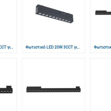
Φωτιστικό LED 2*9W 3CCT για Ultra-Thin μαγνητική ράγα σε μαύρη απόχρωση D:4,4X16cm (TMU0140-Black)
Φωτιστικό LED 20W 3CCT για Ultra-Thin μαγνητική ράγα σε μαύρη απόχρωση D:45X2,6X4,8cm (TMU0160-BL)