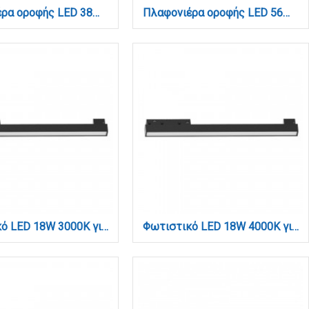
Πλαφονιέρα οροφής LED 38W 3000Κ σε μαύρη απόχρωση D:45cm (6065-BL)
Πλαφονιέρα οροφής LED 56W 3000K από μέταλλο σε μαύρη απόχρωση και ακρυλικό D:40cm (42018)
Φωτιστικό LED 18W 3000K για μαγνητική ράγα σε μαύρη απόχρωση D:40cmX4,3cm (T01801-BL)
Φωτιστικό LED 18W 4000K για μαγνητική ράγα σε μαύρη απόχρωση D:40cmX4,3cm (T01802-BL)