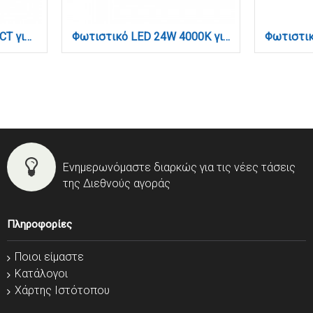
Φωτιστικό LED 24W 3CCT για μαγνητική ράγα σε μαύρη απόχρωση D:43,5X2,2X4,3cm (TM0070-Black)
Φωτιστικό LED 24W 4000K για μαγνητική ράγα σε μαύρη απόχρωση D:43,6cmX4,3cm (T01502-BL)
Ενημερωνόμαστε διαρκώς για τις νέες τάσεις
της Διεθνούς αγοράς
Πληροφορίες
Ποιοι είμαστε
Κατάλογοι
Χάρτης Ιστότοπου