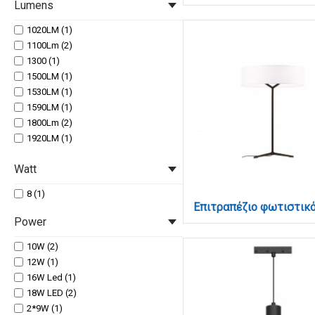
Lumens
1020LM (1)
1100Lm (2)
1300 (1)
1500LM (1)
1530LM (1)
1590LM (1)
1800Lm (2)
1920LM (1)
2100 Lm (2)
Watt
3050Lm (1)
3840LM (1)
8 (1)
450Lm (2)
640 (1)
Power
760LM (1)
800LM (2)
10W (2)
12W (1)
16W Led (1)
18W LED (2)
2*9W (1)