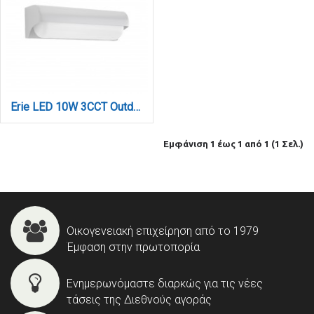
Erie LED 10W 3CCT Outdoor Wall Lamp White D:26,1cmx7cm (80203020)
Εμφάνιση 1 έως 1 από 1 (1 Σελ.)
Οικογενειακή επιχείρηση από το 1979
Έμφαση στην πρωτοπορία
Ενημερωνόμαστε διαρκώς για τις νέες
τάσεις της Διεθνούς αγοράς