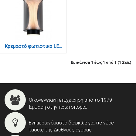
Κρεμαστό φωτιστικό LED απο μαύρο μέταλλο και φιμέ γυαλί, 15x29cm, 2970LM (4085-B-Smoke)
Εμφάνιση 1 έως 1 από 1 (1 Σελ.)
Οικογενειακή επιχείρηση από το 1979
Έμφαση στην πρωτοπορία
Ενημερωνόμαστε διαρκώς για τις νέες
τάσεις της Διεθνούς αγοράς