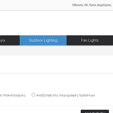
Όθωνος 46, Άγιος Δημήτριος
γοι
Outdoor Lighting
Fan Lights
σε Υποκατηγορίες
Αναζήτηση στις περιγραφές προϊόντων