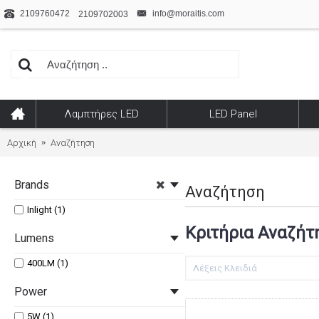
2109760472
info@moraitis.com
2109702003
Λαμπτήρες LED
LED Panel
Αρχική
Αναζήτηση
Brands
Αναζήτηση
Inlight (1)
Κριτήρια Αναζήτ
Lumens
400LM (1)
Power
5W (1)