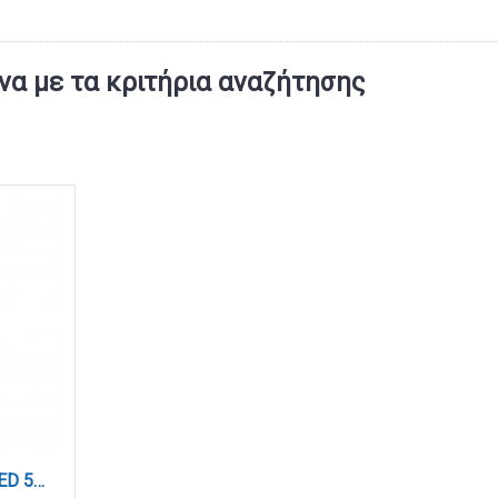
α με τα κριτήρια αναζήτησης
Κρεμαστό Φωτιστικό LED 5W 3CCT για Ultra-Thin μαγνητική ράγα σε λευκή απόχρωση D:10,2cm (TMU0230-White)