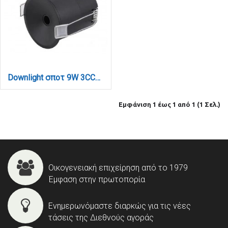
Downlight σποτ 9W 3CCT σε μαύρη απόχρωση D: 5,1x5,2cm (X00370B)
Εμφάνιση 1 έως 1 από 1 (1 Σελ.)
Οικογενειακή επιχείρηση από το 1979
Έμφαση στην πρωτοπορία
Ενημερωνόμαστε διαρκώς για τις νέες
τάσεις της Διεθνούς αγοράς