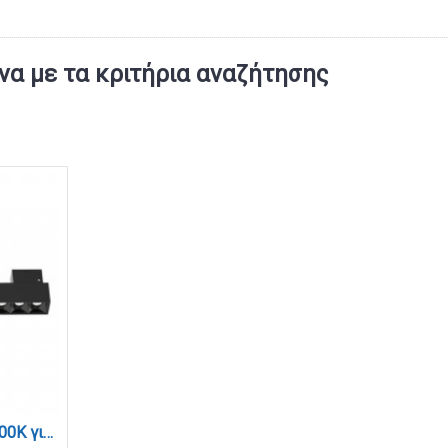
α με τα κριτήρια αναζήτησης
Φωτιστικό LED 12W 4000K για μαγνητική ράγα σε μαύρη απόχρωση D:22cmX4,3cm (T01302-BL)