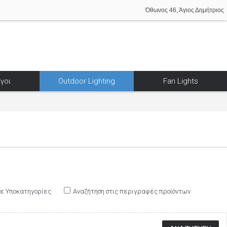
Όθωνος 46, Άγιος Δημήτριος
γοι
Outdoor Lighting
Fan Lights
σε Υποκατηγορίες
Αναζήτηση στις περιγραφές προϊόντων