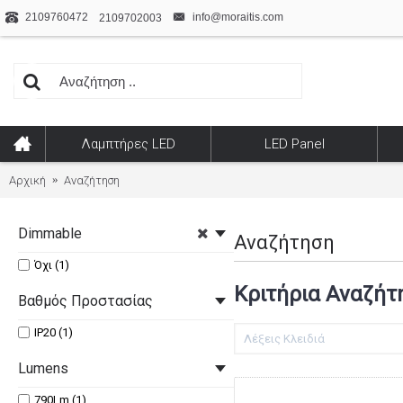
2109760472
info@moraitis.com
2109702003
Λαμπτήρες LED
LED Panel
Αρχική
Αναζήτηση
Dimmable
Αναζήτηση
Όχι (1)
Κριτήρια Αναζήτ
Βαθμός Προστασίας
IP20 (1)
Lumens
790Lm (1)