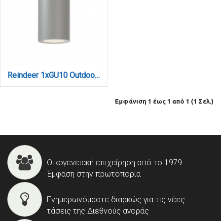
Reindeer 1xGU10 Outdoor Ceiling Down Light Grey D:14.1cmx9,4cm (80300534)
Εμφάνιση 1 έως 1 από 1 (1 Σελ.)
Οικογενειακή επιχείρηση από το 1979
Έμφαση στην πρωτοπορία
Ενημερωνόμαστε διαρκώς για τις νέες
τάσεις της Διεθνούς αγοράς