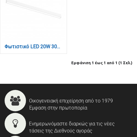
Φωτιστικό LED 20W 3000K για Ultra-Thin μαγνητική ράγα σε λευκή απόχρωση D:61,5cmX2,4cm (T03101-WH)
Εμφάνιση 1 έως 1 από 1 (1 Σελ.)
Οικογενειακή επιχείρηση από το 1979
Έμφαση στην πρωτοπορία
Ενημερωνόμαστε διαρκώς για τις νέες
τάσεις της Διεθνούς αγοράς