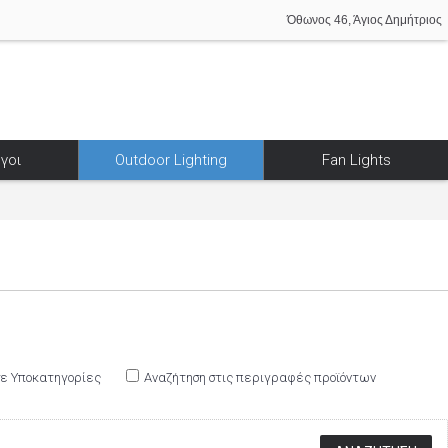
Όθωνος 46, Άγιος Δημήτριος
γοι
Outdoor Lighting
Fan Lights
σε Υποκατηγορίες
Αναζήτηση στις περιγραφές προϊόντων