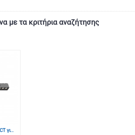
α με τα κριτήρια αναζήτησης
Φωτιστικό LED 15W 3CCT για Ultra-Thin μαγνητική ράγα σε μαύρη απόχρωση D:33,8X2,6X2,4cm (TMU0020-Black)