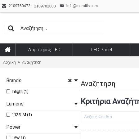
2109760472
info@moraitis.com
2109702003
Λαμπτήρες LED
LED Panel
Αρχική
Αναζήτηση
Brands
Αναζήτηση
Inlight (1)
Κριτήρια Αναζήτ
Lumens
1125LM (1)
Power
15W (1)