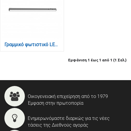
Γραμμικό φωτιστικό LED 20W 3CCT για Ultra Thin ράγα σε μαύρη απόχρωση D:61,5X2,6X2,4cm (TMU0060-Black)
Εμφάνιση 1 έως 1 από 1 (1 Σελ.)
Οικογενειακή επιχείρηση από το 1979
Έμφαση στην πρωτοπορία
Ενημερωνόμαστε διαρκώς για τις νέες
τάσεις της Διεθνούς αγοράς