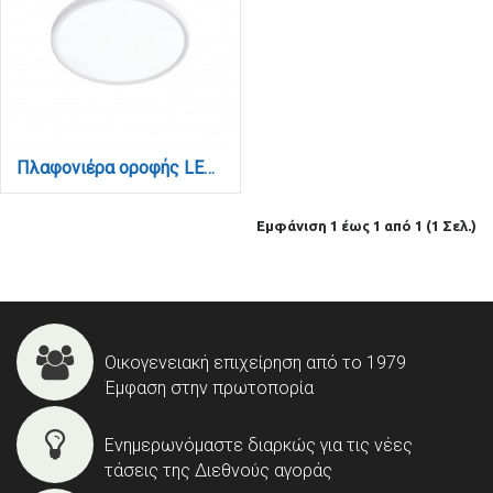
Πλαφονιέρα οροφής LED 40W 3CCT (by switch on base) σε λευκή απόχρωση D:50x2,5cm (42036-B-White)
Εμφάνιση 1 έως 1 από 1 (1 Σελ.)
Οικογενειακή επιχείρηση από το 1979
Έμφαση στην πρωτοπορία
Ενημερωνόμαστε διαρκώς για τις νέες
τάσεις της Διεθνούς αγοράς