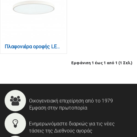
Πλαφονιέρα οροφής LED 32W 3CCT (by switch on base) σε λευκή απόχρωση D:40x2,5cm (42036-C-White)
Εμφάνιση 1 έως 1 από 1 (1 Σελ.)
Οικογενειακή επιχείρηση από το 1979
Έμφαση στην πρωτοπορία
Ενημερωνόμαστε διαρκώς για τις νέες
τάσεις της Διεθνούς αγοράς