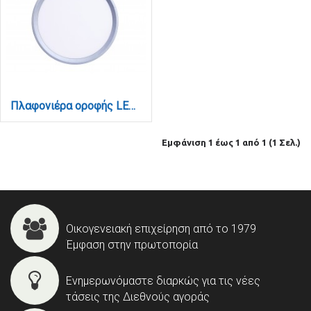
Πλαφονιέρα οροφής LED 24W 3CCT (by switch on base) σε ασημί απόχρωση D:30x2,5cm (42036-D-Silver)
Εμφάνιση 1 έως 1 από 1 (1 Σελ.)
Οικογενειακή επιχείρηση από το 1979
Έμφαση στην πρωτοπορία
Ενημερωνόμαστε διαρκώς για τις νέες
τάσεις της Διεθνούς αγοράς